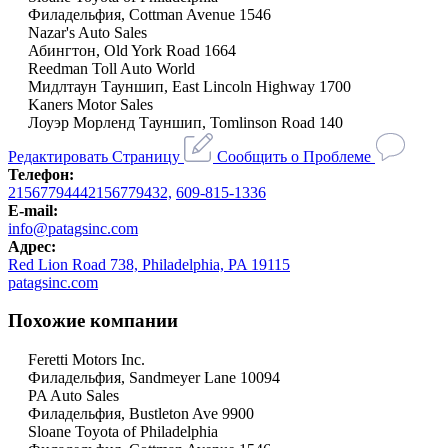
Филадельфия, Cottman Avenue 1546
Nazar's Auto Sales
Абингтон, Old York Road 1664
Reedman Toll Auto World
Мидлтаун Тауншип, East Lincoln Highway 1700
Kaners Motor Sales
Лоуэр Морленд Тауншип, Tomlinson Road 140
Редактировать Страницу
Сообщить о Проблеме
Телефон:
21567794442156779432,
609-815-1336
E-mail:
info@patagsinc.com
Адрес:
Red Lion Road 738, Philadelphia, PA 19115
patagsinc.com
Похожие компании
Feretti Motors Inc.
Филадельфия, Sandmeyer Lane 10094
PA Auto Sales
Филадельфия, Bustleton Ave 9900
Sloane Toyota of Philadelphia