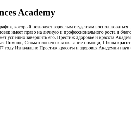
ences Academy
й график, который позволяет взрослым студентам воспользоватьс
человек имеет право на личную и профессионального роста и бла
ет успешно завершить его. Престиж Здоровье и красота Академи
ая Помощь, Стоматологическая оказание помощи, Школа красо
07 году Изначально Престиж красоты и здоровья Академии наук бы