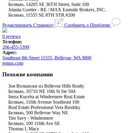
Белвью, 14205 SE 36TH Street, Suite 100
Jolanta Goetter - RE / MAX Eastside Brokers, INC.
Белвью, 11555 SE 8TH STR.#200
Редактировать Страницу
Сообщить о Проблеме
0 reviews
Телефон:
206-455-5399
Адрес:
Southeast 8th Street 11555, Bellevue, WA 9800
remax.com
Похожие компании
Зоя Волынски из Bellevue Hills Realty
Белвью, 10710 NE 10th St Ste 504
Ineza Kuceba at Windermere Real Estate
Белвью, 116th Avenue Southeast 100
Real Estate Professional Vera Brodsky
Белвью, 500 Bellevue Way NE
Tim Savy - Windermere
Белвью, 100 116th Ave SE
Thomas L Macy