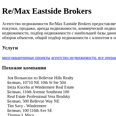
Re/Max Eastside Brokers
Агентство недвижимости Re/Max Eastside Brokers предоставл
покупки, продажи, аренда недвижимости, коммерческой недви
недвижимости, подбор недвижимости с наибольшей базы данны
обзоров объектов, общий подбор недвижимости с клиентом в о
Услуги
многоквартирные проекты
агентство недвижимости. все опера
Похожие компании
Зоя Волынски из Bellevue Hills Realty
Белвью, 10710 NE 10th St Ste 504
Ineza Kuceba at Windermere Real Estate
Белвью, 116th Avenue Southeast 100
Real Estate Professional Vera Brodsky
Белвью, 500 Bellevue Way NE
Tim Savy - Windermere
Белвью, 100 116th Ave SE
Thomas L Macy