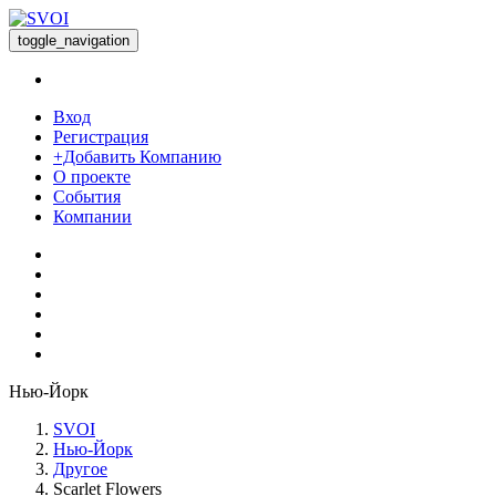
toggle_navigation
Вход
Регистрация
+Добавить Компанию
О проекте
События
Компании
Нью-Йорк
SVOI
Нью-Йорк
Другое
Scarlet Flowers