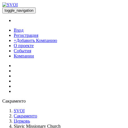
toggle_navigation
Вход
Регистрация
+Добавить Компанию
О проекте
События
Компании
Сакраменто
SVOI
Сакраменто
Церковь
Slavic Missionary Church