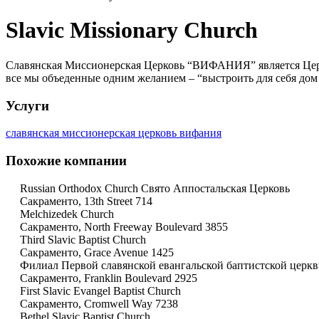
Slavic Missionary Church
Славянская Миссионерская Церковь “ВИФАНИЯ” является Церк
все мы объеденные одним желанием – “выстроить для себя д
Услуги
славянская миссионерская церковь вифания
Похожие компании
Russian Orthodox Church Свято Аппостальская Церковь
Сакраменто, 13th Street 714
Melchizedek Church
Сакраменто, North Freeway Boulevard 3855
Third Slavic Baptist Church
Сакраменто, Grace Avenue 1425
Филиал Первой славянской евангальской баптистской церк
Сакраменто, Franklin Boulevard 2925
First Slavic Evangel Baptist Church
Сакраменто, Cromwell Way 7238
Bethel Slavic Baptist Church