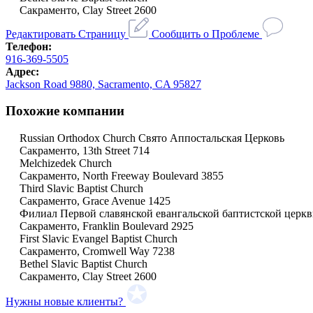
Сакраменто, Clay Street 2600
Редактировать Страницу
Сообщить о Проблеме
Телефон:
916-369-5505
Адрес:
Jackson Road 9880, Sacramento, CA 95827
Похожие компании
Russian Orthodox Church Свято Аппостальская Церковь
Сакраменто, 13th Street 714
Melchizedek Church
Сакраменто, North Freeway Boulevard 3855
Third Slavic Baptist Church
Сакраменто, Grace Avenue 1425
Филиал Первой славянской евангальской баптистской церк
Сакраменто, Franklin Boulevard 2925
First Slavic Evangel Baptist Church
Сакраменто, Cromwell Way 7238
Bethel Slavic Baptist Church
Сакраменто, Clay Street 2600
Нужны новые клиенты?