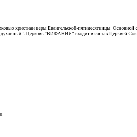
овью христиан веры Евангельской-пятидесятницы. Основной со
ом духовный”. Церковь “ВИФАНИЯ” входит в состав Церквей Со
ви