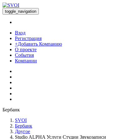
toggle_navigation
Вход
Регистрация
+Добавить Компанию
О проекте
События
Компании
Бербанк
SVOI
Бербанк
Другое
Studio ALPHA Услуги Студии Звукозаписи