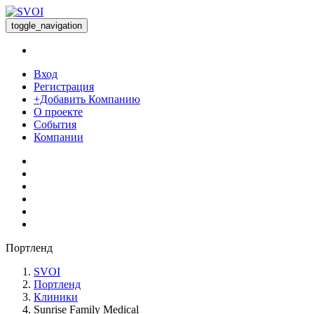
toggle_navigation
Вход
Регистрация
+Добавить Компанию
О проекте
События
Компании
Портленд
SVOI
Портленд
Клиники
Sunrise Family Medical