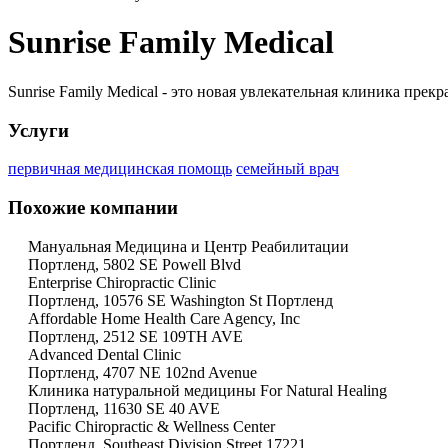
Sunrise Family Medical
Sunrise Family Medical - это новая увлекательная клиника пр
Услуги
первичная медицинская помощь
семейный врач
Похожие компании
Мануальная Медицина и Центр Реабилитации
Портленд, 5802 SE Powell Blvd
Enterprise Chiropractic Clinic
Портленд, 10576 SE Washington St Портленд
Affordable Home Health Care Agency, Inc
Портленд, 2512 SE 109TH AVE
Advanced Dental Clinic
Портленд, 4707 NE 102nd Avenue
Клиника натуральной медицины For Natural Healing
Портленд, 11630 SE 40 AVE
Pacific Chiropractic & Wellness Center
Портленд, Southeast Division Street 17221