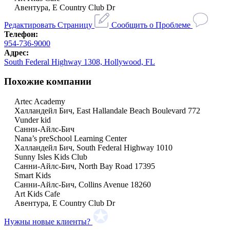
Авентура, E Country Club Dr
Редактировать Страницу
Сообщить о Проблеме
Телефон:
954-736-9000
Адрес:
South Federal Highway 1308, Hollywood, FL
Похожие компании
Artec Academy
Халландейл Бич, East Hallandale Beach Boulevard 772
Vunder kid
Санни-Айлс-Бич
Nana’s preSchool Learning Center
Халландейл Бич, South Federal Highway 1010
Sunny Isles Kids Club
Санни-Айлс-Бич, North Bay Road 17395
Smart Kids
Санни-Айлс-Бич, Collins Avenue 18260
Art Kids Cafe
Авентура, E Country Club Dr
Нужны новые клиенты?