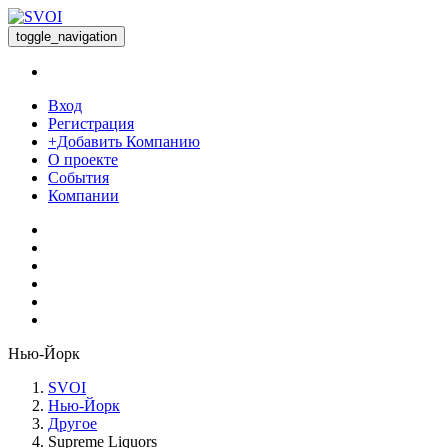
toggle_navigation
Вход
Регистрация
+Добавить Компанию
О проекте
События
Компании
Нью-Йорк
SVOI
Нью-Йорк
Другое
Supreme Liquors