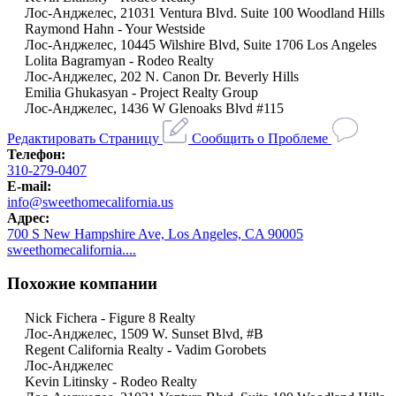
Лос-Анджелес, 21031 Ventura Blvd. Suite 100 Woodland Hills
Raymond Hahn - Your Westside
Лос-Анджелес, 10445 Wilshire Blvd, Suite 1706 Los Angeles
Lolita Bagramyan - Rodeo Realty
Лос-Анджелес, 202 N. Canon Dr. Beverly Hills
Emilia Ghukasyan - Project Realty Group
Лос-Анджелес, 1436 W Glenoaks Blvd #115
Редактировать Страницу
Сообщить о Проблеме
Телефон:
310-279-0407
E-mail:
info@sweethomecalifornia.us
Адрес:
700 S New Hampshire Ave, Los Angeles, CA 90005
sweethomecalifornia....
Похожие компании
Nick Fichera - Figure 8 Realty
Лос-Анджелес, 1509 W. Sunset Blvd, #B
Regent California Realty - Vadim Gorobets
Лос-Анджелес
Kevin Litinsky - Rodeo Realty