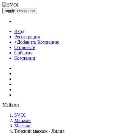
toggle_navigation
Вход
Регистрация
+Добавить Компанию
О проекте
События
Компании
Майами
SVOI
Майами
Массаж
Тайский массаж - Лилия