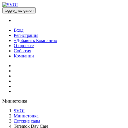
toggle_navigation
Вход
Регистрация
+Добавить Компанию
О проекте
События
Компании
Миннетонка
SVOI
Миннетонка
Детские сады
Teremok Day Care