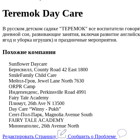
Teremok Day Care
В русском детском садике "ТЕРЕМОК" все воспитатели говорят п
дневной сон, развивающие занятия, включая развитие английск
ягод и уборка игрушек) и праздничные мероприятия.
Похожие компании
Sunflower Daycare
Бернсвилл, County Road 42 East 1800
SmileFamily Child Care
Мейпл-Гров, Jewel Lane North 7630
ORPR Camp
Индепенденс, Perkinsville Road 4991
Fairy Tale Academy
Плимут, 26th Ave N 13500
Day Care “Winny - Pukh”
Сент-Пол-Парк, Magnolia Avenue South
FAIRY TALE ACADEMY
Миннеаполис, 26th Avenue North
Редактировать Страницу
Сообщить о Проблеме