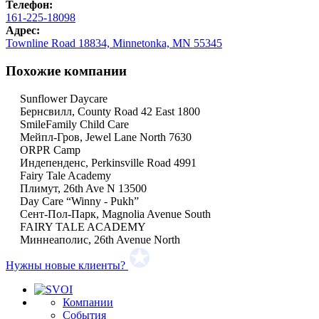
Телефон:
161-225-18098
Адрес:
Townline Road 18834, Minnetonka, MN 55345
Похожие компании
Sunflower Daycare
Бернсвилл, County Road 42 East 1800
SmileFamily Child Care
Мейпл-Гров, Jewel Lane North 7630
ORPR Camp
Индепенденс, Perkinsville Road 4991
Fairy Tale Academy
Плимут, 26th Ave N 13500
Day Care “Winny - Pukh”
Сент-Пол-Парк, Magnolia Avenue South
FAIRY TALE ACADEMY
Миннеаполис, 26th Avenue North
Нужны новые клиенты?
Компании
События