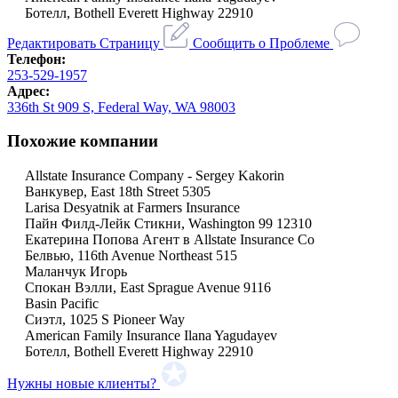
Ботелл, Bothell Everett Highway 22910
Редактировать Страницу
Сообщить о Проблеме
Телефон:
253-529-1957
Адрес:
336th St 909 S, Federal Way, WA 98003
Похожие компании
Allstate Insurance Company - Sergey Kakorin
Ванкувер, East 18th Street 5305
Larisa Desyatnik at Farmers Insurance
Пайн Филд-Лейк Стикни, Washington 99 12310
Екатерина Попова Агент в Allstate Insurance Co
Белвью, 116th Avenue Northeast 515
Маланчук Игорь
Спокан Вэлли, East Sprague Avenue 9116
Basin Pacific
Сиэтл, 1025 S Pioneer Way
American Family Insurance Ilana Yagudayev
Ботелл, Bothell Everett Highway 22910
Нужны новые клиенты?