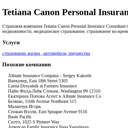
Tetiana Canon Personal Insura
Страховая компания Tetiana Canon Personal Insurance Consulta
недвижимости, медицинское страхование, страхование во-врем
Услуги
страхование жизни , автомобиля, имущества
Похожие компании
Allstate Insurance Company - Sergey Kakorin
Ванкувер, East 18th Street 5305
Larisa Desyatnik at Farmers Insurance
Пайн Филд-Лейк Стикни, Washington 99 12310
Екатерина Попова Агент в Allstate Insurance Co
Белвью, 116th Avenue Northeast 515
Маланчук Игорь
Спокан Вэлли, East Sprague Avenue 9116
Basin Pacific
Сиэтл, 1025 S Pioneer Way
American Family Insurance Ilana Yagudayev