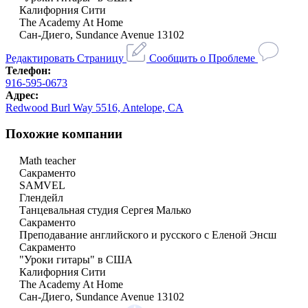
Калифорния Сити
The Academy At Home
Сан-Диего, Sundance Avenue 13102
Редактировать Страницу
Сообщить о Проблеме
Телефон:
916-595-0673
Адрес:
Redwood Burl Way 5516, Antelope, CA
Похожие компании
Math teacher
Сакраменто
SAMVEL
Глендейл
Танцевальная студия Сергея Малько
Сакраменто
Преподавание английского и русского с Еленой Энсш
Сакраменто
"Уроки гитары" в США
Калифорния Сити
The Academy At Home
Сан-Диего, Sundance Avenue 13102