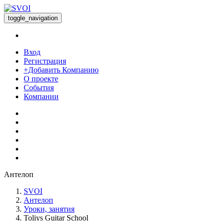
toggle_navigation
Вход
Регистрация
+Добавить Компанию
О проекте
События
Компании
Антелоп
SVOI
Антелоп
Уроки, занятия
Toliys Guitar School