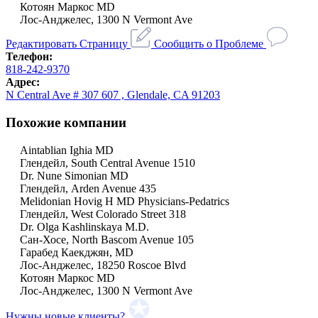
Котоян Маркос MD
Лос-Анджелес, 1300 N Vermont Ave
Редактировать Страницу
Сообщить о Проблеме
Телефон:
818-242-9370
Адрес:
N Central Ave # 307 607 , Glendale, CA 91203
Похожие компании
Aintablian Ighia MD
Глендейл, South Central Avenue 1510
Dr. Nune Simonian MD
Глендейл, Arden Avenue 435
Melidonian Hovig H MD Physicians-Pedatrics
Глендейл, West Colorado Street 318
Dr. Olga Kashlinskaya M.D.
Сан-Хосе, North Bascom Avenue 105
Гарабед Каекджян, MD
Лос-Анджелес, 18250 Roscoe Blvd
Котоян Маркос MD
Лос-Анджелес, 1300 N Vermont Ave
Нужны новые клиенты?