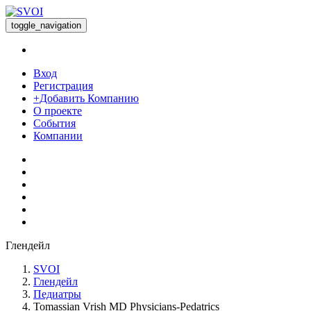
toggle_navigation
Вход
Регистрация
+Добавить Компанию
О проекте
События
Компании
Глендейл
SVOI
Глендейл
Педиатры
Tomassian Vrish MD Physicians-Pedatrics