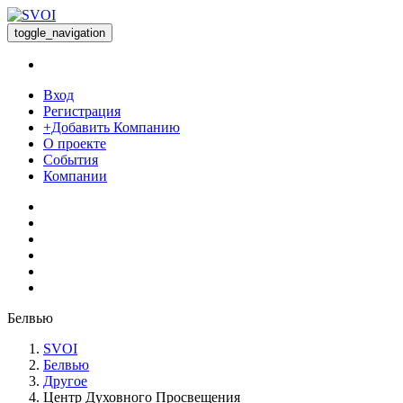
toggle_navigation
Вход
Регистрация
+Добавить Компанию
О проекте
События
Компании
Белвью
SVOI
Белвью
Другое
Центр Духовного Просвещения