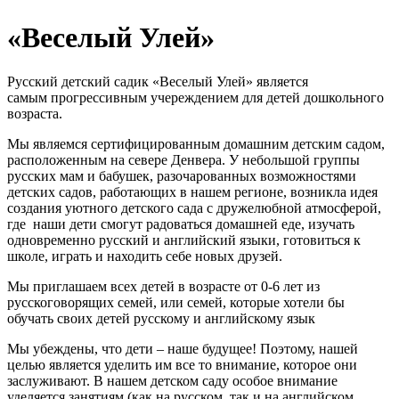
«Веселый Улей»
Русский детский садик «Веселый Улей» является
самым прогрессивным учереждением для детей дошкольного
возраста.
Мы являемся сертифицированным домашним детским садом,
расположенным на севере Денвера. У небольшой группы
русских мам и бабушек, разочарованных возможностями
детских садов, работающих в нашем регионе, возникла идея
создания уютного детского сада с дружелюбной атмосферой,
где наши дети смогут радоваться домашней еде, изучать
одновременно русский и английский языки, готовиться к
школе, играть и находить себе новых друзей.
Мы приглашаем всех детей в возрасте от 0-6 лет из
русскоговорящих семей, или семей, которые хотели бы
обучать своих детей русскому и английскому язык
Мы убеждены, что дети – наше будущее! Поэтому, нашей
целью является уделить им все то внимание, которoе они
заслуживают. В нашем детском саду особое внимание
уделяется занятиям (как на русском, так и на английском