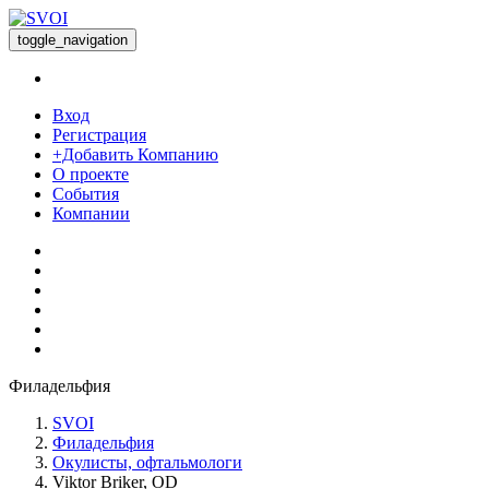
toggle_navigation
Вход
Регистрация
+Добавить Компанию
О проекте
События
Компании
Филадельфия
SVOI
Филадельфия
Окулисты, офтальмологи
Viktor Briker, OD