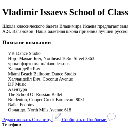
Vladimir Issaevs School of Class
Школа классического балета Владимира Исаева предлагает занят
А.Я. Вагановой. Наша балетная школа признана лучшей русск
Похожие компании
VK Dance Studio
Норт Маями Бич, Northeast 163rd Street 3363
уроки фортепиано/piano lessons
Халландейл Бич
Miami Beach Ballroom Dance Studio
Халландейл Бич, Coconut Avenue
DF Music
Авентура
The School Of Russian Ballet
Bradenton, Cooper Creek Boulevard 8031
Ballet Fedotov
Орландо, North Mills Avenue 618
Редактировать Страницу
Сообщить о Проблеме
Телефон: