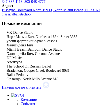
347-837-1113,
305-948-4777
Адрес:
Biscayne Boulevard North 15939, North Miami Beach, FL 33160
classicalballetschoo...
Похожие компании
VK Dance Studio
Норт Маями Бич, Northeast 163rd Street 3363
уроки фортепиано/piano lessons
Халландейл Бич
Miami Beach Ballroom Dance Studio
Халландейл Бич, Coconut Avenue
DF Music
Авентура
The School Of Russian Ballet
Bradenton, Cooper Creek Boulevard 8031
Ballet Fedotov
Орландо, North Mills Avenue 618
Нужны новые клиенты?
Компании
События