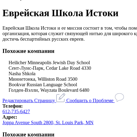
Еврейская Школа Истоки
Еврейская Школа Истоки и ее миссия состоит в том, чтобы пом
организация, которая служит связующей нитью для широкого 
достичь беспартийных русских евреев.
Похожие компании
Heilicher Minneapolis Jewish Day School
Сент-Луис-Парк, Cedar Lake Road 4330
Nasha Shkola
Миннетонка, Williston Road 3500
Bookvar Russian Language School
Голден-Вэлли, Wayzata Boulevard 6480
Редактировать Страницу
Сообщить о Проблеме
Телефон:
612-735-6427
Адрес:
Joppa Avenue South 2800, St. Louis Park, MN
Похожие компании