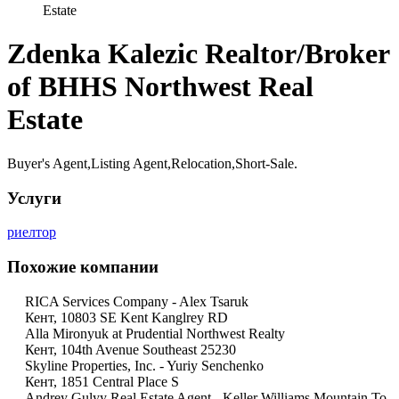
Estate
Zdenka Kalezic Realtor/Broker
of BHHS Northwest Real
Estate
Buyer's Agent,Listing Agent,Relocation,Short-Sale.
Услуги
риелтор
Похожие компании
RICA Services Company - Alex Tsaruk
Кент, 10803 SE Kent Kanglrey RD
Alla Mironyuk at Prudential Northwest Realty
Кент, 104th Avenue Southeast 25230
Skyline Properties, Inc. - Yuriy Senchenko
Кент, 1851 Central Place S
Andrey Gulyy Real Estate Agent - Keller Williams Mountain To