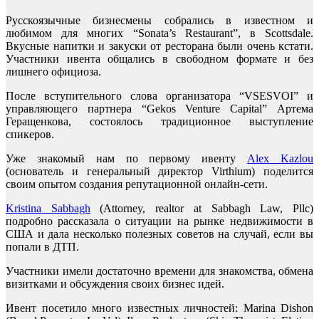
Русскоязычные бизнесмены собрались в известном и
любимом для многих “Sonata’s Restaurant”, в Scottsdale.
Вкусные напитки и закуски от ресторана были очень кстати.
Участники ивента общались в свободном формате и без
лишнего официоза.
После вступительного слова организатора “VSESVOI” и
управляющего партнера “Gekos Venture Capital” Артема
Геращенкова, состоялось традиционное выступление
спикеров.
Уже знакомый нам по первому ивенту
Alex Kazlou
(основатель и генеральный директор Virthium) поделится
своим опытом создания репутационной онлайн-сети.
Kristina Sabbagh
(Attorney, realtor at Sabbagh Law, Pllc)
подробно рассказала о ситуации на рынке недвижимости в
США и дала несколько полезных советов на случай, если вы
попали в ДТП.
Участники имели достаточно времени для знакомства, обмена
визитками и обсуждения своих бизнес идей.
Ивент посетило много известных личностей: Marina Dishon