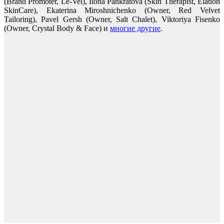
(Brand Promoter, Le-Vel), Ilona Pankratova (Skin Therapist, Elation
SkinCare), Ekaterina Miroshnichenko (Owner, Red Velvet
Tailoring), Pavel Gersh (Owner, Salt Chalet), Viktoriya Fisenko
(Owner, Crystal Body & Face) и
многие другие
.