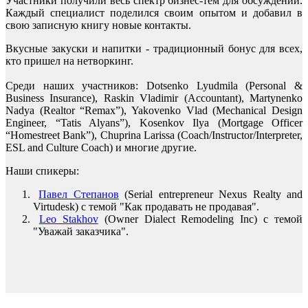
Участники получили весь спектр бизнес-тем для обсуждений.
Каждый специалист поделился своим опытом и добавил в
свою записную книгу новые контакты.
Вкусные закуски и напитки - традиционный бонус для всех,
кто пришел на нетворкинг.
Среди наших участников: Dotsenko Lyudmila (Personal &
Business Insurance), Raskin Vladimir (Accountant), Martynenko
Nadya (Realtor “Remax”), Yakovenko Vlad (Mechanical Design
Engineer, “Tatis Alyans”), Kosenkov Ilya (Mortgage Officer
“Homestreet Bank”), Chuprina Larissa (Coach/Instructor/Interpreter,
ESL and Culture Coach) и многие другие.
Наши спикеры:
Павел Степанов
(Serial entrepreneur Nexus Realty and
Virtudesk) с темой "Как продавать не продавая".
Leo Stakhov
(Owner Dialect Remodeling Inc) с темой
"Уважай заказчика".