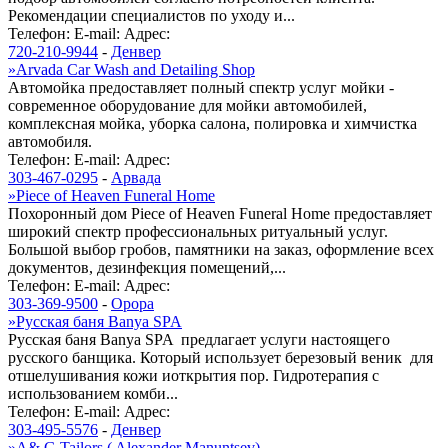
Рекомендации специалистов по уходу и...
Телефон:
E-mail:
Адрес:
720-210-9944
-
Денвер
»
Arvada Car Wash and Detailing Shop
Автомойка предоставляет полный спектр услуг мойки -
современное оборудование для мойки автомобилей,
комплексная мойка, уборка салона, полировка и химчистка
автомобиля.
Телефон:
E-mail:
Адрес:
303-467-0295
-
Арвада
»
Piece of Heaven Funeral Home
Похоронный дом Piece of Heaven Funeral Home предоставляет
широкий спектр профессиональных ритуальный услуг.
Большой выбор гробов, памятники на заказ, оформление всех
документов, дезинфекция помещений,...
Телефон:
E-mail:
Адрес:
303-369-9500
-
Орора
»
Русская баня Banya SPA
Русская баня Banya SPA предлагает услуги настоящего
русского банщика. Который использует березовый веник для
отшелушивания кожи иоткрытия пор. Гидротерапия с
использованием комби...
Телефон:
E-mail:
Адрес:
303-495-5576
-
Денвер
»
A& G Tailors ( Alexander Manuntsev)