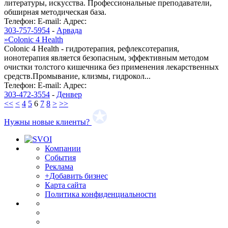
литературы, искусства. Профессиональные преподаватели,
обширная методическая база.
Телефон:
E-mail:
Адрес:
303-757-5954
-
Арвада
»
Colonic 4 Health
Colonic 4 Health - гидротерапия, рефлексотерапия,
ионотерапия является безопасным, эффективным методом
очистки толстого кишечника без применения лекарственных
средств.Промывание, клизмы, гидрокол...
Телефон:
E-mail:
Адрес:
303-472-3554
-
Денвер
<<
<
4
5
6
7
8
>
>>
Нужны новые клиенты?
Компании
События
Реклама
+Добавить бизнес
Карта сайта
Политика конфиденциальности