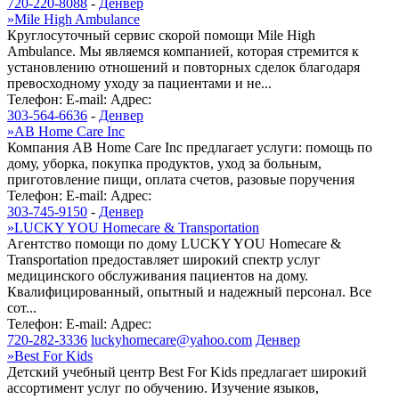
720-220-8088
-
Денвер
»
Mile High Ambulance
Круглосуточный сервис скорой помощи Mile High
Ambulance. Мы являемся компанией, которая стремится к
установлению отношений и повторных сделок благодаря
превосходному уходу за пациентами и не...
Телефон:
E-mail:
Адрес:
303-564-6636
-
Денвер
»
AB Home Care Inc
Компания AB Home Care Inc предлагает услуги: помощь по
дому, уборка, покупка продуктов, уход за больным,
приготовление пищи, оплата счетов, разовые поручения
Телефон:
E-mail:
Адрес:
303-745-9150
-
Денвер
»
LUCKY YOU Homecare & Transportation
Агентство помощи по дому LUCKY YOU Homecare &
Transportation предоставляет широкий спектр услуг
медицинского обслуживания пациентов на дому.
Квалифицированный, опытный и надежный персонал. Все
сот...
Телефон:
E-mail:
Адрес:
720-282-3336
luckyhomecare@yahoo.com
Денвер
»
Best For Kids
Детский учебный центр Best For Kids предлагает широкий
ассортимент услуг по обучению. Изучение языков,