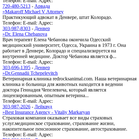
Телефон:
E-mail:
Адрес:
720-480-5213
-
Арвада
»
Makaroff Michael V Attorney
Практикующий адвокат в Денвере, штат Колорадо.
Телефон:
E-mail:
Адрес:
303-987-8303
-
Денвер
»
Dr. Elena Chebanova
Врач терапевт Елена Чебанова окончила Одесский
медицинский университет, Одесса, Украина в 1973 г. Она
работает в Денвере, Колорадо и специализируется на
внутренней медицине. Доктор Чебанова является ф...
Телефон:
E-mail:
Адрес:
303-696-1395
-
Денвер
»
Dr.Gennadii Tchepelevitch
Ветеринарная клиника redrocksanimal.com. Наша ветеринарная
клиника и больница для животных находится в ведении
доктора Геннадия Чепелевича, который является
лицензированным, опытным ветерина...
Телефон:
E-mail:
Адрес:
303-987-2026
-
Лейквуд
»
Best Insurance Agency - Vitaliy Markaryan
Страховая компания оказывает все виды страховых
услуг.медицинское страхование, страхование жизни,
накопительное пенсионное страхование, автострахование.
Телефон:
E-mail:
Адрес: