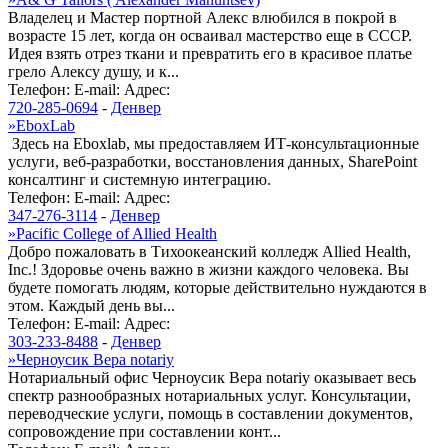
Владелец и Мастер портной Алекс влюбился в покрой в
возрасте 15 лет, когда он осваивал мастерство еще в СССР.
Идея взять отрез ткани и превратить его в красивое платье
грело Алексу душу, и к...
Телефон:
E-mail:
Адрес:
720-285-0694
-
Денвер
»
EboxLab
Здесь на Eboxlab, мы предоставляем ИТ-консультационные
услуги, веб-разработки, восстановления данных, SharePoint
консалтинг и системную интеграцию.
Телефон:
E-mail:
Адрес:
347-276-3114
-
Денвер
»
Pacific College of Allied Health
Добро пожаловать в Тихоокеанский колледж Allied Health,
Inc.! Здоровье очень важно в жизни каждого человека. Вы
будете помогать людям, которые действительно нуждаются в
этом. Каждый день вы...
Телефон:
E-mail:
Адрес:
303-233-8488
-
Денвер
»
Черноусик Вера notariy
Нотариальный офис Черноусик Вера notariy оказывает весь
спектр разнообразных нотариальных услуг. Консультации,
переводческие услуги, помощь в составлении документов,
сопровождение при составлении конт...