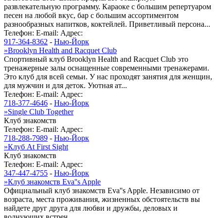
развлекательную программу. Караоке с большим репертуаром
песен на любой вкус, бар с большим ассортиментом
разнообразных напитков, коктейлей. Приветливый персона...
Телефон:
E-mail:
Адрес:
917-364-8362
-
Нью-Йорк
»
Brooklyn Health and Racquet Club
Спортивный клуб Brooklyn Health and Racquet Club это
тренажерные залы оснащенные современными тренажерами.
Это клуб для всей семьи. У нас проходят занятия для женщин,
для мужчин и для деток. Уютная ат...
Телефон:
E-mail:
Адрес:
718-377-4646
-
Нью-Йорк
»
Single Club Together
Клуб знакомств
Телефон:
E-mail:
Адрес:
718-288-7989
-
Нью-Йорк
»
Клуб At First Sight
Клуб знакомств
Телефон:
E-mail:
Адрес:
347-447-4755
-
Нью-Йорк
»
Клуб знакомств Eva''s Apple
Официальный клуб знакомств Eva''s Apple. Независимо от
возраста, места проживания, жизненных обстоятельств вы
найдете друг друга для любви и дружбы, деловых и
волнующих встреч.