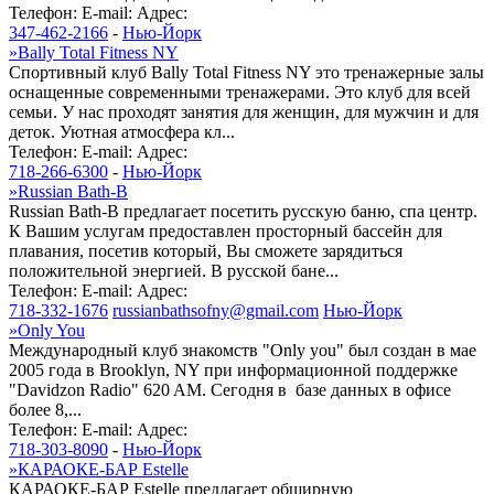
Телефон:
E-mail:
Адрес:
347-462-2166
-
Нью-Йорк
»
Bally Total Fitness NY
Спортивный клуб Bally Total Fitness NY это тренажерные залы
оснащенные современными тренажерами. Это клуб для всей
семьи. У нас проходят занятия для женщин, для мужчин и для
деток. Уютная атмосфера кл...
Телефон:
E-mail:
Адрес:
718-266-6300
-
Нью-Йорк
»
Russian Bath-B
Russian Bath-B предлагает посетить русскую баню, спа центр.
К Вашим услугам предоставлен просторный бассейн для
плавания, посетив который, Вы сможете зарядиться
положительной энергией. В русской бане...
Телефон:
E-mail:
Адрес:
718-332-1676
russianbathsofny@gmail.com
Нью-Йорк
»
Only You
Международный клуб знакомств "Only you" был создан в мае
2005 года в Brooklyn, NY при информационной поддержке
"Davidzon Radio" 620 AM. Сегодня в базе данных в офисе
более 8,...
Телефон:
E-mail:
Адрес:
718-303-8090
-
Нью-Йорк
»
КАРАОКЕ-БАР Estelle
КАРАОКЕ-БАР Estelle предлагает обширную