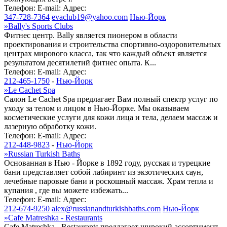
Телефон:
E-mail:
Адрес:
347-728-7364
evaclub19@yahoo.com
Нью-Йорк
»
Bally's Sports Clubs
Фитнес центр. Bally является пионером в области
проектирования и строительства спортивно-оздоровительных
центрах мирового класса, так что каждый объект является
результатом десятилетий фитнес опыта. К...
Телефон:
E-mail:
Адрес:
212-465-1750
-
Нью-Йорк
»
Le Cachet Spa
Салон Le Cachet Spa предлагает Вам полный спектр услуг по
уходу за телом и лицом в Нью-Йорке. Мы оказываем
косметические услуги для кожи лица и тела, делаем массаж и
лазерную обработку кожи.
Телефон:
E-mail:
Адрес:
212-448-9823
-
Нью-Йорк
»
Russian Turkish Baths
Основанная в Нью - Йорке в 1892 году, русская и турецкие
бани представляет собой лабиринт из экзотических саун,
лечебные паровые бани и роскошный массаж. Храм тепла и
купания , где вы можете избежать...
Телефон:
E-mail:
Адрес:
212-674-9250
alex@russianandturkishbaths.com
Нью-Йорк
»
Cafe Matreshka - Restaurants
Cafe Matreshka - Restaurants предлагает широкий ассортимент