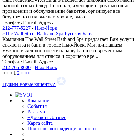
разнообразных блюд. Персонал, имеющий огромный опыт в
проведении и обслуживании банкетов, организует все
безупречно и на высшем уровне, высо...
Телефон:
E-mail:
Адрес:
212-777-5227
-
Нью-Йорк
»
The Wall Street Bath and Spa Русская Баня
Компания The Wall Street Bath and Spa предлагает Вам услуги
спа-центра и бани в городе Нью-Йорк. Мы приглашаем
мужчин и женщин посетить нашу баню с современным
оборудованием для отдыха и хорошего вре...
Телефон:
E-mail:
Адрес:
212-766-8600
-
Нью-Йорк
<<
<
1
2
>
>>
Нужны новые клиенты?
Компании
События
Реклама
+Добавить бизнес
Карта сайта
Политика конфиденциальности