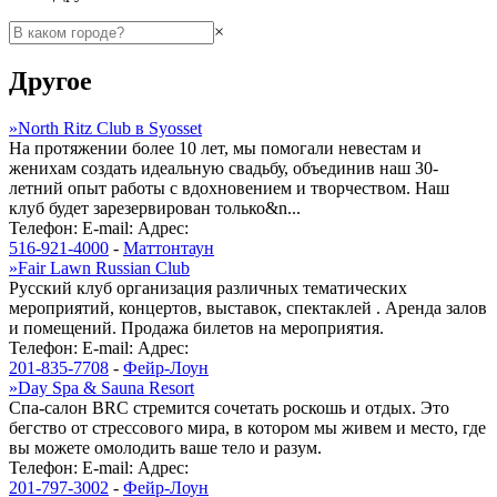
×
Другое
»
North Ritz Club в Syosset
На протяжении более 10 лет, мы помогали невестам и
женихам создать идеальную свадьбу, объединив наш 30-
летний опыт работы с вдохновением и творчеством. Наш
клуб будет зарезервирован только&n...
Телефон:
E-mail:
Адрес:
516-921-4000
-
Маттонтаун
»
Fair Lawn Russian Club
Русский клуб организация различных тематических
мероприятий, концертов, выставок, спектаклей . Аренда залов
и помещений. Продажа билетов на мероприятия.
Телефон:
E-mail:
Адрес:
201-835-7708
-
Фейр-Лоун
»
Day Spa & Sauna Resort
Спа-салон BRC стремится сочетать роскошь и отдых. Это
бегство от стрессового мира, в котором мы живем и место, где
вы можете омолодить ваше тело и разум.
Телефон:
E-mail:
Адрес:
201-797-3002
-
Фейр-Лоун