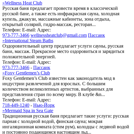
»
Wellness Heat Club
Русская баня предлагает провести время в классической
русской бане, а также есть инфракрасная сауна, холодная
купель, джакузи, массажные кабинеты, зона отдыха,
открытый солярий, гидро-массаж, ресторан...
Телефон:
E-mail:
Адрес:
973-777-3466
wellnessheatclub@gmail.com
Пассаик
»
International Steam Baths
Оздоровительный центр предлагает услуги сауны, русская
бани, массаж. Прекрасное место оздоровиться и зарядиться
положительной энергией.
Телефон:
E-mail:
Адрес:
973-777-3466
-
Пассаик
»
Foxy Gentlemen’s Club
Foxy Gentlemen’s Club известен как законодатель мод в
индустрии развлечений для взрослых. С большим
количеством великолепных артистов, выбранных для
представления стран по всему миру. В клубе &n...
Телефон:
E-mail:
Адрес:
718-449-1240
-
Нью-Йорк
»
Mermaid Spa in Sea Gate
Традиционная русская баня предлагает такие услуги: русская
парная с холодной водой, финская сауна; мокрая
ингаляционная комната (стим рум), колодцы с ледяной водой
и постоянно подающимся настоящим льд...