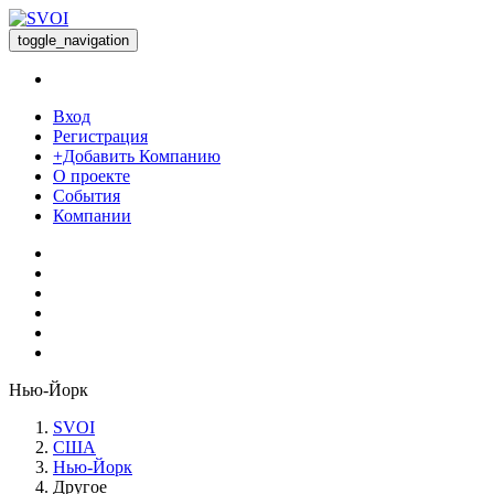
toggle_navigation
Вход
Регистрация
+Добавить Компанию
О проекте
События
Компании
Нью-Йорк
SVOI
США
Нью-Йорк
Другое