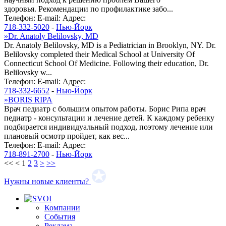
здоровья. Рекомендации по профилактике забо...
Телефон:
E-mail:
Адрес:
718-332-5020
-
Нью-Йорк
»
Dr. Anatoly Belilovsky, MD
Dr. Anatoly Belilovsky, MD is a Pediatrician in Brooklyn, NY. Dr.
Belilovsky completed their Medical School at University Of
Connecticut School Of Medicine. Following their education, Dr.
Belilovsky w...
Телефон:
E-mail:
Адрес:
718-332-6652
-
Нью-Йорк
»
BORIS RIPA
Врач педиатр с большим опытом работы. Борис Рипа врач
педиатр - консультации и лечение детей. К каждому ребенку
подбирается индивидуальный подход, поэтому лечение или
плановый осмотр пройдет, как вес...
Телефон:
E-mail:
Адрес:
718-891-2700
-
Нью-Йорк
<<
<
1
2
3
>
>>
Нужны новые клиенты?
Компании
События
Реклама