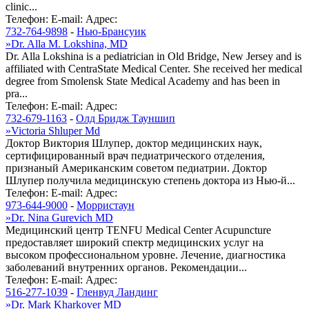
clinic...
Телефон:
E-mail:
Адрес:
732-764-9898
-
Нью-Брансуик
»
Dr. Alla M. Lokshina, MD
Dr. Alla Lokshina is a pediatrician in Old Bridge, New Jersey and is
affiliated with CentraState Medical Center. She received her medical
degree from Smolensk State Medical Academy and has been in
pra...
Телефон:
E-mail:
Адрес:
732-679-1163
-
Олд Бридж Тауншип
»
Victoria Shluper Md
Доктор Виктория Шлупер, доктор медицинских наук,
сертифицированный врач педиатрического отделения,
признаный Американским советом педиатрии. Доктор
Шлупер получила медицинскую степень доктора из Нью-й...
Телефон:
E-mail:
Адрес:
973-644-9000
-
Морристаун
»
Dr. Nina Gurevich MD
Медицинский центр TENFU Medical Center Acupuncture
предоставляет широкий спектр медицинских услуг на
высоком профессиональном уровне. Лечение, диагностика
заболеваний внутренних органов. Рекомендации...
Телефон:
E-mail:
Адрес:
516-277-1039
-
Гленвуд Ландинг
»
Dr. Mark Kharkover MD