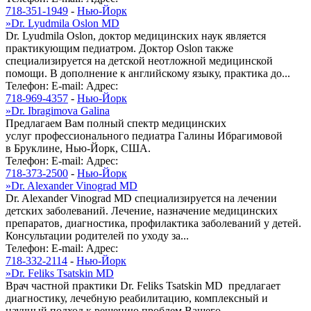
718-351-1949
-
Нью-Йорк
»
Dr. Lyudmila Oslon MD
Dr. Lyudmila Oslon, доктор медицинских наук является
практикующим педиатром. Доктор Oslon также
специализируется на детской неотложной медицинской
помощи. В дополнение к английскому языку, практика до...
Телефон:
E-mail:
Адрес:
718-969-4357
-
Нью-Йорк
»
Dr. Ibragimova Galina
Предлагаем Вам полный спектр медицинских
услуг профессионального педиатра Галины Ибрагимовой
в Бруклине, Нью-Йорк, США.
Телефон:
E-mail:
Адрес:
718-373-2500
-
Нью-Йорк
»
Dr. Alexander Vinograd MD
Dr. Alexander Vinograd MD специализируется на лечении
детских заболеваний. Лечение, назначение медицинских
препаратов, диагностика, профилактика заболеваний у детей.
Консультации родителей по уходу за...
Телефон:
E-mail:
Адрес:
718-332-2114
-
Нью-Йорк
»
Dr. Feliks Tsatskin MD
Врач частной практики Dr. Feliks Tsatskin MD предлагает
диагностику, лечебную реабилитацию, комплексный и
научный подход к решению проблем Вашего