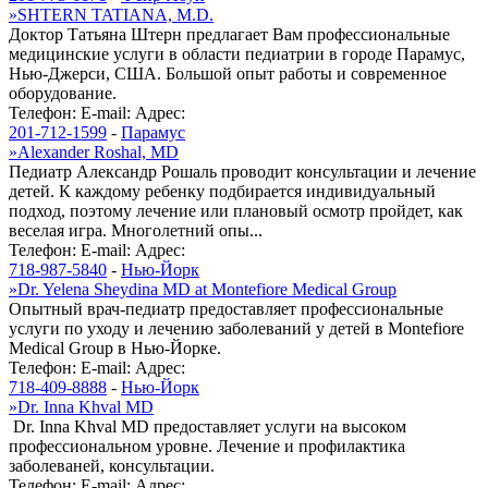
»
SHTERN TATIANA, M.D.
Доктор Татьяна Штерн предлагает Вам профессиональные
медицинские услуги в области педиатрии в городе Парамус,
Нью-Джерси, США. Большой опыт работы и современное
оборудование.
Телефон:
E-mail:
Адрес:
201-712-1599
-
Парамус
»
Alexander Roshal, MD
Педиатр Александр Рошаль проводит консультации и лечение
детей. К каждому ребенку подбирается индивидуальный
подход, поэтому лечение или плановый осмотр пройдет, как
веселая игра. Многолетний опы...
Телефон:
E-mail:
Адрес:
718-987-5840
-
Нью-Йорк
»
Dr. Yelena Sheydina MD at Montefiore Medical Group
Опытный врач-педиатр предоставляет профессиональные
услуги по уходу и лечению заболеваний у детей в Montefiore
Medical Group в Нью-Йорке.
Телефон:
E-mail:
Адрес:
718-409-8888
-
Нью-Йорк
»
Dr. Inna Khval MD
Dr. Inna Khval MD предоставляет услуги на высоком
профессиональном уровне. Лечение и профилактика
заболеваней, консультации.
Телефон:
E-mail:
Адрес: