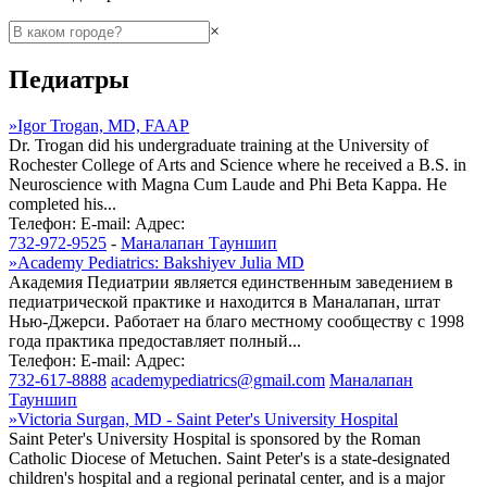
×
Педиатры
»
Igor Trogan, MD, FAAP
Dr. Trogan did his undergraduate training at the University of
Rochester College of Arts and Science where he received a B.S. in
Neuroscience with Magna Cum Laude and Phi Beta Kappa. He
completed his...
Телефон:
E-mail:
Адрес:
732-972-9525
-
Маналапан Тауншип
»
Academy Pediatrics: Bakshiyev Julia MD
Академия Педиатрии является единственным заведением в
педиатрической практике и находится в Маналапан, штат
Нью-Джерси. Работает на благо местному сообществу с 1998
года практика предоставляет полный...
Телефон:
E-mail:
Адрес:
732-617-8888
academypediatrics@gmail.com
Маналапан
Тауншип
»
Victoria Surgan, MD - Saint Peter's University Hospital
Saint Peter's University Hospital is sponsored by the Roman
Catholic Diocese of Metuchen. Saint Peter's is a state-designated
children's hospital and a regional perinatal center, and is a major