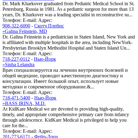
Dr. Mark Kharkover graduated from Pediatric Medical School in St.
Petersburg, Russia in 1981. As a pediatric surgeon for more than 13
years, Dr. Kharkover was a leading specialist in reconstructive su...
Телефон:
E-mail:
Адрес:
908-322-6000
-
Скотч Плейнс
»
Galina Feinstein, MD
Dr. Galina Feinstein is a pediatrician in Staten Island, New York and
is affiliated with multiple hospitals in the area, including NewYork-
Presbyterian Brooklyn Methodist Hospital and Staten Island Un...
Телефон:
E-mail:
Адрес:
718-227-0112
-
Нью-Йорк
»
Sinha Lelandra
Врач специализируется на лечении внутренних болезней и
общей медецине, проводит качественную диагностику и
консультации. Имеет большой опыт, использует новые
методики и современное оборудование.&...
Телефон:
E-mail:
Адрес:
718-471-5400
-
Нью-Йорк
»
BASS IRINA, M.D.
At KidKare Medical we are devoted to providing high-quality,
timely, and appropriate comprehensive primary care from infancy
through adolescence. KidKare Medical is privileged to help you
care for the...
Телефон:
E-mail:
Адрес:
201-773-6171
-
Фейр-Лоун