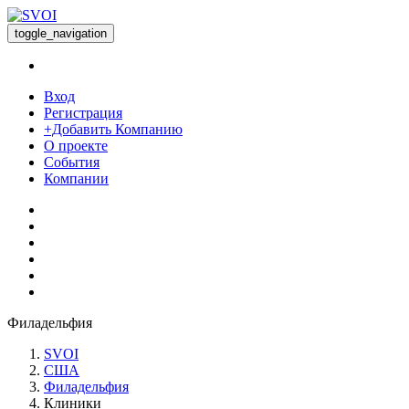
toggle_navigation
Вход
Регистрация
+Добавить Компанию
О проекте
События
Компании
Филадельфия
SVOI
США
Филадельфия
Клиники