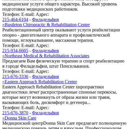
медицинские услуги общего характера. Высокий уровень
подготовки медицинских работников.
Телефон:
E-mail:
Адрес:
215-464-6104
-
Филадельфия
»
Bustleton Chiropractic & Rehabilitation Center
Реабилитационный центр оказывают услуги реабилитации
опорно - двигательного аппарата и профилактической
помощи, иглоукалывание, массажная терапия.
Телефон:
E-mail:
Адрес:
215-934-6665
-
Филадельфия
»
Northeast Medical & Rehabilitation Associates
Предлагаем Вам физическую терапию и спорт реабилитацию
в городе Филадельфия, штат Пенсильвания.
Телефон:
E-mail:
Адрес:
215-676-3336
-
Филадельфия
»
Eastern Approach Rehabilitation Center
Eastern Approach Rehabilitation Center хиропрактики
диагностики лечат распространенные спинные перекосы,
которые могут возникнуть от образа жизни или травм,
вызывающих боль, дискомфорт и дегенера...
Телефон:
E-mail:
Адрес:
215-676-3870
-
Филадельфия
»
Donna Skin Care
Медицинский центрDonna Skin Care предлагает полноценную
медицинскую помощь детям и взрослым. Профессионализм