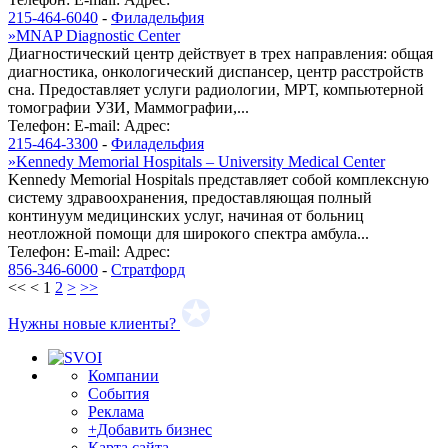
215-464-6040
-
Филадельфия
»
MNAP Diagnostic Center
Диагностический центр действует в трех направления: общая
диагностика, онкологический диспансер, центр расстройств
сна. Предоставляет услуги радиологии, МРТ, компьютерной
томографии УЗИ, Маммографии,...
Телефон:
E-mail:
Адрес:
215-464-3300
-
Филадельфия
»
Kennedy Memorial Hospitals – University Medical Center
Kennedy Memorial Hospitals представляет собой комплексную
систему здравоохранения, предоставляющая полный
континуум медицинских услуг, начиная от больниц
неотложной помощи для широкого спектра амбула...
Телефон:
E-mail:
Адрес:
856-346-6000
-
Стратфорд
<<
<
1
2
>
>>
Нужны новые клиенты?
Компании
События
Реклама
+Добавить бизнес
Карта сайта