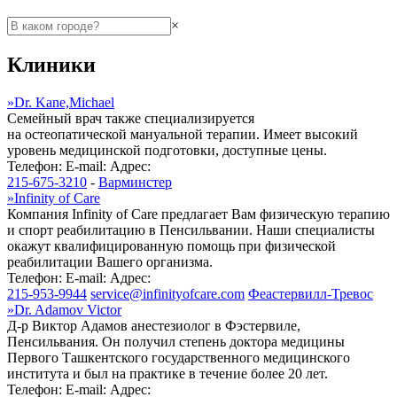
×
Клиники
»
Dr. Kane,Michael
Семейный врач также специализируется
на остеопатической мануальной терапии. Имеет высокий
уровень медицинской подготовки, доступные цены.
Телефон:
E-mail:
Адрес:
215-675-3210
-
Варминстер
»
Infinity of Care
Компания Infinity of Care предлагает Вам физическую терапию
и спорт реабилитацию в Пенсильвании. Наши специалисты
окажут квалифицированную помощь при физической
реабилитации Вашего организма.
Телефон:
E-mail:
Адрес:
215-953-9944
service@infinityofcare.com
Феастервилл-Тревос
»
Dr. Adamov Victor
Д-р Виктор Адамов анестезиолог в Фэстервиле,
Пенсильвания. Он получил степень доктора медицины
Первого Ташкентского государственного медицинского
института и был на практике в течение более 20 лет.
Телефон:
E-mail:
Адрес: