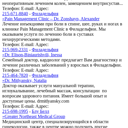
неоперативным лечением колен, замещением внутрисустав...
Телефон:
E-mail:
Адрес:
215-671-8840
-
Филадельфия
»
Pain Management Clinic – Dr. Zonshayn, Alexander
Лечение инъекциями при боли в спине, шее, руках и ногах в
клинике Pain Management Clinic в Филадельфии. Мы
оказываем услуги по лечению боли в суставах
нехирургическими методами.
Телефон:
E-mail:
Адрес:
215-969-2331
-
Филадельфия
»
Dr. Elison-Biniaurishvili, Inessa
Семейный доктор, кардиолог предлагает Вам диагностику и
лечение различных заболеваний у взрослых в Филадельфии.
Телефон:
E-mail:
Адрес:
215-464-7820
-
Филадельфия
»
Dr. Mitlyansky, Natalia
Доктор оказывает услуги мануальной терапии,
иглоукалывание, лечебный массаж, консультации по
вопросам здорового питания. Имеет большой опыт и
доступные цены. drmitlyansky.com
Телефон:
E-mail:
Адрес:
215-698-1995
-
Блу Белл
»
Greater Northeast Medical Group
Медицинский центр, специализирующийся в области
гинекологии, также в центре можно получить другие