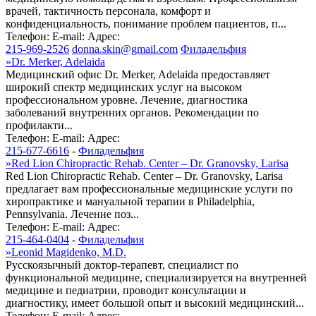
врачей, тактичность персонала, комфорт и
конфиденциальность, понимание проблем пациентов, п...
Телефон:
E-mail:
Адрес:
215-969-2526
donna.skin@gmail.com
Филадельфия
»
Dr. Merker, Adelaida
Медицинский офис Dr. Merker, Adelaida предоставляет
широкий спектр медицинских услуг на высоком
профессиональном уровне. Лечение, диагностика
заболеваний внутренних органов. Рекомендации по
профилакти...
Телефон:
E-mail:
Адрес:
215-677-6616
-
Филадельфия
»
Red Lion Chiropractic Rehab. Center – Dr. Granovsky, Larisa
Red Lion Chiropractic Rehab. Center – Dr. Granovsky, Larisa
предлагает вам профессиональные медицинские услуги по
хиропрактике и мануальной терапии в Philadelphia,
Pennsylvania. Лечение поз...
Телефон:
E-mail:
Адрес:
215-464-0404
-
Филадельфия
»
Leonid Magidenko, M.D.
Русскоязычный доктор-терапевт, специалист по
функциональной медицине, специализируется на внутренней
медицине и педиатрии, проводит консультации и
диагностику, имеет большой опыт и высокий медицинский...
Телефон:
E-mail:
Адрес: