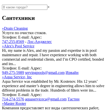
×
Сантехники
»
Drain Cleaning
Услуги по очистки стоков.
Телефон:
E-mail:
Адрес:
747-255-8569
-
Лос-Анджелес
»
Alex's Pool Service
Hi, my name is Alex, and my passion and expertise is in pool
maintenance and repair. I have experience working with both
commercial and residential clients, and I’m CPO certified, bonded
and ins...
Телефон:
E-mail:
Адрес:
949-275-5989
servingpools@gmail.com
Ирвайн
»
Aqua Service, Inc
Aqua Service was established by Mr. Kostenov. His 12 years’
experience and master’s degree in engineering allows him to solve
different problems in the trade. Hundreds of filters were ins...
Телефон:
E-mail:
Адрес:
714-274-5576
aquaserviceca@gmail.com
Тастин
»
Master Rooter
Компания предоставляет все виды сантехнических работ,