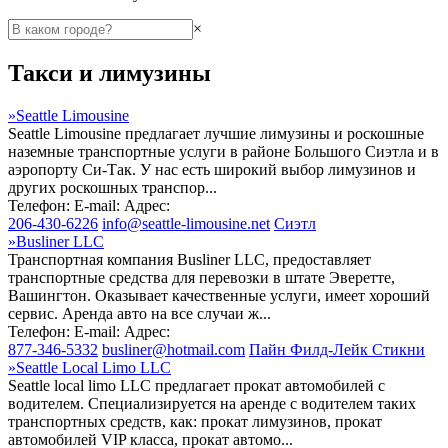
×
Такси и лимузины
»
Seattle Limousine
Seattle Limousine предлагает лучшие лимузины и роскошные
наземные транспортные услуги в районе Большого Сиэтла и в
аэропорту Си-Так. У нас есть широкий выбор лимузинов и
других роскошных транспор...
Телефон:
E-mail:
Адрес:
206-430-6226
info@seattle-limousine.net
Сиэтл
»
Busliner LLC
Транспортная компания Busliner LLC, предоставляет
транспортные средства для перевозки в штате Эверетте,
Вашингтон. Оказывает качественные услуги, имеет хороший
сервис. Аренда авто на все случаи ж...
Телефон:
E-mail:
Адрес:
877-346-5332
busliner@hotmail.com
Пайн Филд-Лейк Стикни
»
Seattle Local Limo LLC
Seattle local limo LLC предлагает прокат автомобилей с
водителем. Специализируется на аренде с водителем таких
транспортных средств, как: прокат лимузинов, прокат
автомобилей VIP класса, прокат автомо...