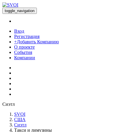
toggle_navigation
Вход
Регистрация
+Добавить Компанию
О проекте
События
Компании
Сиэтл
SVOI
США
Сиэтл
Такси и лимузины