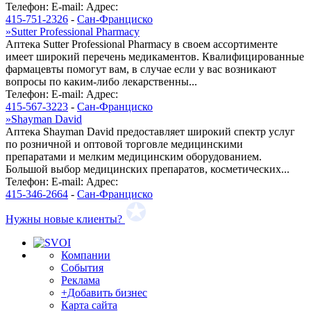
Телефон:
E-mail:
Адрес:
415-751-2326
-
Сан-Франциско
»
Sutter Professional Pharmacy
Аптека Sutter Professional Pharmacy в своем ассортименте
имеет широкий перечень медикаментов. Квалифицированные
фармацевты помогут вам, в случае если у вас возникают
вопросы по каким-либо лекарственны...
Телефон:
E-mail:
Адрес:
415-567-3223
-
Сан-Франциско
»
Shayman David
Аптека Shayman David предоставляет широкий спектр услуг
по розничной и оптовой торговле медицинскими
препаратами и мелким медицинским оборудованием.
Большой выбор медицинских препаратов, косметических...
Телефон:
E-mail:
Адрес:
415-346-2664
-
Сан-Франциско
Нужны новые клиенты?
Компании
События
Реклама
+Добавить бизнес
Карта сайта