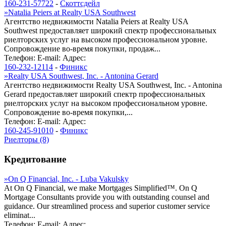
160-231-57722
-
Скоттсдейл
»
Natalia Peiers at Realty USA Southwest
Агентство недвижимости Natalia Peiers at Realty USA
Southwest предоставляет широкий спектр профессиональных
риелторских услуг на высоком профессиональном уровне.
Сопровождение во-время покупки, продаж...
Телефон:
E-mail:
Адрес:
160-232-12114
-
Финикс
»
Realty USA Southwest, Inc. - Antonina Gerard
Агентство недвижимости Realty USA Southwest, Inc. - Antonina
Gerard предоставляет широкий спектр профессиональных
риелторских услуг на высоком профессиональном уровне.
Сопровождение во-время покупки,...
Телефон:
E-mail:
Адрес:
160-245-91010
-
Финикс
Риелторы (8)
Кредитование
»
On Q Financial, Inc. - Luba Vakulsky
At On Q Financial, we make Mortgages Simplified™. On Q
Mortgage Consultants provide you with outstanding counsel and
guidance. Our streamlined process and superior customer service
eliminat...
Телефон:
E-mail:
Адрес: