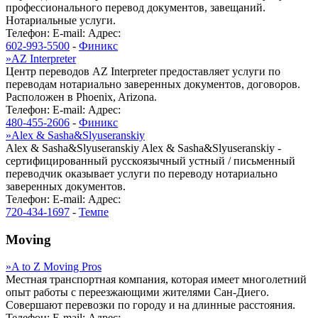
профессионального перевод документов, завещаний.
Нотариальные услуги.
Телефон:
E-mail:
Адрес:
602-993-5500
-
Финикс
»
AZ Interpreter
Центр переводов AZ Interpreter предоставляет услуги по
переводам нотариально заверенных документов, договоров.
Расположен в Phoenix, Arizona.
Телефон:
E-mail:
Адрес:
480-455-2606
-
Финикс
»
Alex & Sasha&Slyuseranskiy
Alex & Sasha&Slyuseranskiy Alex & Sasha&Slyuseranskiy -
сертифицированный русскоязычный устный / письменный
переводчик оказывает услуги по переводу нотариально
заверенных документов.
Телефон:
E-mail:
Адрес:
720-434-1697
-
Темпе
Moving
»
A to Z Moving Pros
Местная транспортная компания, которая имеет многолетний
опыт работы с переезжающими жителями Сан-Диего.
Совершают перевозки по городу и на длинные расстояния.
Телефон:
E-mail:
Адрес: