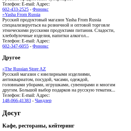
Телефон:
E-mail:
Адрес:
602-433-2525
-
Финикс
»
Yasha From Russia
Русский продуктовый магазин Yasha From Russia
специализируеться на розничной и оптовой торговле
этническими русскими продуктами питания. Сладости,
хлебобулочные изделия, напитки алкогол...
Телефон:
E-mail:
Адрес:
602-347-6055
-
Финикс
Другое
»
The Russian Store AZ
Русский магазин с ювелирными изделиями,
антиквариатом, посудой, часами, одеждой,
головными уборами, игрушками, сувенирами и многим
другим. Большой выбор подарков на русскую тематик...
Телефон:
E-mail:
Адрес:
148-066-41383
-
Чандлер
Досуг
Кафе, рестораны, кейтеринг