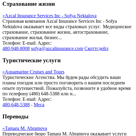
Страхование жизни
»
Azcal Insurance Services Inc - Sofya Nektalova
Страховая компания Azcal Insurance Services Inc - Sofya
Nektalova оказывает все виды страховых услуг. Медицинское
страхование, страхование жизни, автострахование,
страхование жилья, бизнес...
Телефон:
E-mail:
Адрес:
480-948-8008
sofya@azcalinsurance.com
Скоттсдейл
Туристические услуги
»
Aquamarine Cruises and Tours
Туристические Агенства. Мы будем рады обсудить ваши
планы поездок или просто поговорить о вашем последнем
опыте путешествий. Пожалуйста, позвоните в удобное время
по телефону (480) 648-5388 или н...
Телефон:
E-mail:
Адрес:
480-648-5388
-
Меса
Переводы
»
Tamara M. Abramova
Переводческое бюро Tamara M. Abramova оказывает услуги