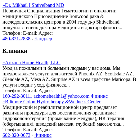
»
Dr. Mikhail I Shtivelband MD
Первичная Специализация Гематологии и онкологии
медицинского Присоединение Ironwood рака &
исследовательских центров в 2004 году д-р Shtivelband
получил степень доктора медицины и доктора филосо...
Телефон:
E-mail:
Адрес:
480-821-2838
-
Чандлер
Клиники
»
Arizona Home Health, LLC
Уход за пожилыми и больными людьми у вас дома. Мы
предоставляем услуги для жителей Phoenix AZ, Scottsdale AZ,
Glendale AZ, Mesa AZ, Surprise AZ и всем графстве Maricopa. В
услуги входит уход, физическ...
Телефон:
E-mail:
Адрес:
160-292-30111
azhomehealth1@yahoo.com
Финикс
»
Biltmore Colon Hydrotherapy &Wellness Center
Медицинский и реабилитационной центр предлагает
различны процедуры для восстановления организма:
гидроколонотерапия (промывание желудка), ИК-терапия
(обертывания), шведский массаж, глубокий массаж тка...
Телефон:
E-mail:
Адрес:
602-820-0673
-
Финикс