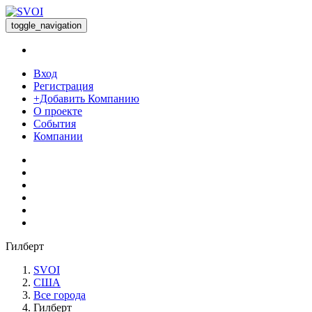
toggle_navigation
Вход
Регистрация
+Добавить Компанию
О проекте
События
Компании
Гилберт
SVOI
США
Все города
Гилберт