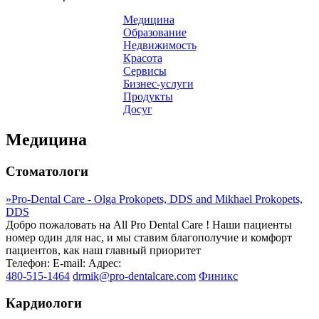
Медицина
Образование
Недвижимость
Красота
Сервисы
Бизнес-услуги
Продукты
Досуг
Медицина
Стоматологи
»
Pro-Dental Care - Olga Prokopets, DDS and Mikhael Prokopets,
DDS
Добро пожаловать на All Pro Dental Care ! Наши пациенты
номер один для нас, и мы ставим благополучие и комфорт
пациентов, как наш главный приоритет
Телефон:
E-mail:
Адрес:
480-515-1464
drmik@pro-dentalcare.com
Финикс
Кардиологи