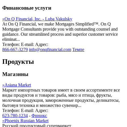
Финансовые услуги
»
On Q Financial, Inc. - Luba Vakulsky
At On Q Financial, we make Mortgages Simplified™. On Q
Mortgage Consultants provide you with outstanding counsel and
guidance. Our streamlined process and superior customer service
eliminat...
Телефон:
E-mail:
Адрес:
866-667-3279
info@onqfinancial.com
Темпе
Продукты
Магазины
»
Asiana Market
Маркет импортных товаров имеет в своем ассортименте все
виды продуктов и товаров: рыба, мясо и птица, фрукты,
молочная продукция, замороженные продукты, деликатесы,
бытовуя техника и множество сувенир...
Телефон:
E-mail:
Адрес:
623-780-1234
-
Финикс
»
Phoenix Russian Market
Русский продуктовый супермаркет