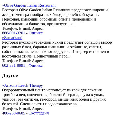
»
Olive Garden Italian Restaurant
Ресторан Olive Garden Italian Restaurant предлагает широкий
ассортимент разнообразных блюд европейской кухни .
Персонал, имеющий огромный опыт в проведении и
обслуживании банкетов, организует все...
Телефон:
E-mail:
Адрес:
888-901-3201
-
Финикс
»
Samarkand
Ресторан русской узбекской кухни предлагает большой выбор
различных блюд, бараньи шашлыки и отбивные, салаты,
собственная выпечка и многое другое. Интерьер исполнен в
восточном стиле. Приветливый перс...
Телефон:
E-mail:
Адрес:
602-331-8991
-
Финикс
Другое
»
Arizona Leech Therapy
Оздоровительный центр использует пиявок для лечения
тромбоза вен, окоченения, болезней сердца, шума в ушах,
ушибов, ревматизма, геморроя, мышечных болей и других
болезней. Специалисты предоставляют вы...
Телефон:
E-mail:
Адрес:
480-250-0685
-
Скоттсдейл