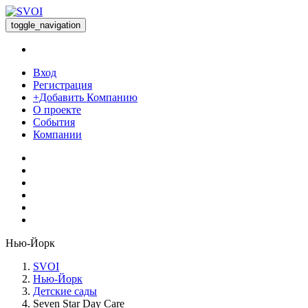
toggle_navigation
Вход
Регистрация
+Добавить Компанию
О проекте
События
Компании
Нью-Йорк
SVOI
Нью-Йорк
Детские сады
Seven Star Day Care