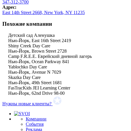
347-312-3700
Адрес:
East 14th Street 2668, New York, NY 11235
Похожие компании
Детский сад Аленушка
Нью-Йорк, East 16th Street 2419
Shiny Creek Day Care
Нью-Йорк, Brown Street 2728
Camp F.R.E.E. Еврейский дневной лагерь
Нью-Йорк, Ocean Parkway 841
Yablochko Day Care
Нью-Йорк, Avenue N 7029
Skazka Day Care
Нью-Йорк, 49th Street 1681
FasTracKids JEI Learning Center
Нью-Йорк, 62nd Drive 98-00
Нужны новые клиенты?
Компании
События
Реклама