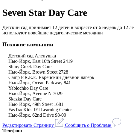
Seven Star Day Care
Детский сад принимает 12 детей в возрасте от 6 недель до 12
используют новейшие педагогические методики
Похожие компании
Детский сад Аленушка
Нью-Йорк, East 16th Street 2419
Shiny Creek Day Care
Нью-Йорк, Brown Street 2728
Camp F.R.E.E. Еврейский дневной лагерь
Нью-Йорк, Ocean Parkway 841
Yablochko Day Care
Нью-Йорк, Avenue N 7029
Skazka Day Care
Нью-Йорк, 49th Street 1681
FasTracKids JEI Learning Center
Нью-Йорк, 62nd Drive 98-00
Редактировать Страницу
Сообщить о Проблеме
Телефон: